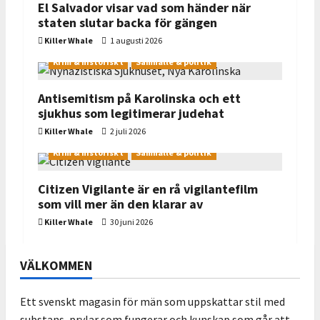
i
El Salvador visar vad som händer när
staten slutar backa för gängen
g
Killer Whale
1 augusti 2026
a
Krim & historiskt
Samhälle & politik
t
Antisemitism på Karolinska och ett
i
sjukhus som legitimerar judehat
o
Killer Whale
2 juli 2026
n
Krim & historiskt
Samhälle & politik
Citizen Vigilante är en rå vigilantefilm
som vill mer än den klarar av
Killer Whale
30 juni 2026
VÄLKOMMEN
Ett svenskt magasin för män som uppskattar stil med
substans, prylar som fungerar och kunskap som går att