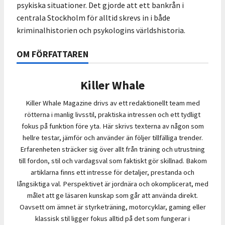
psykiska situationer. Det gjorde att ett bankrån i
centrala Stockholm för alltid skrevs in i både
kriminalhistorien och psykologins världshistoria.
OM FÖRFATTAREN
Killer Whale
Killer Whale Magazine drivs av ett redaktionellt team med
rötterna i manlig livsstil, praktiska intressen och ett tydligt
fokus på funktion före yta. Här skrivs texterna av någon som
hellre testar, jämför och använder än följer tillfälliga trender.
Erfarenheten sträcker sig över allt från träning och utrustning
till fordon, stil och vardagsval som faktiskt gör skillnad. Bakom
artiklarna finns ett intresse för detaljer, prestanda och
långsiktiga val. Perspektivet är jordnära och okomplicerat, med
målet att ge läsaren kunskap som går att använda direkt.
Oavsett om ämnet är styrketräning, motorcyklar, gaming eller
klassisk stil ligger fokus alltid på det som fungerar i