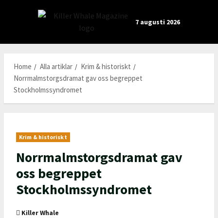
Skip
to
7 augusti 2026
content
Home
Alla artiklar
Krim & historiskt
Norrmalmstorgsdramat gav oss begreppet
Stockholmssyndromet
Krim & historiskt
Norrmalmstorgsdramat gav
oss begreppet
Stockholmssyndromet
Killer Whale