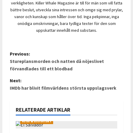
verkligheten. Killer Whale Magazine är till för män som vill fatta
bättre beslut, utveckla sina intressen och omge sig med prylar,
vanor och kunskap som håller över tid. Inga pekpinnar, inga
onödiga omskrivningar, bara tydliga texter för den som
uppskattar innehåll med substans.
Previous:
P
Stureplansmorden och natten då nöjeslivet
o
förvandlades till ett blodbad
s
Next:
IMDb har blivit filmvärldens största uppslagsverk
t
n
RELATERADE ARTIKLAR
a
v
Krim & historiskt