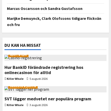
Marcus Oscarsson och Sandra Gustafsson
Marijke Demuynck, Clark Olofssons tidigare flickvän
och fru
DU KAN HA MISSAT
Sport & spel
Hur BankID förändrade registrering hos
onlinecasinon för alltid
Killer Whale
5 augusti 2026
Samhälle & politik
SVT lägger medvetet ner populära program
Killer Whale
3 augusti 2026