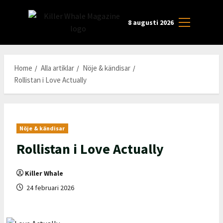
Skip
to
8 augusti 2026
Primary
content
Menu
Home
Alla artiklar
Nöje & kändisar
Rollistan i Love Actually
Nöje & kändisar
Rollistan i Love Actually
Killer Whale
24 februari 2026