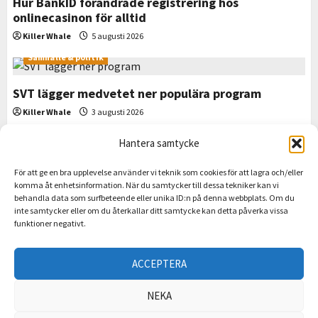
Hur BankID förändrade registrering hos
onlinecasinon för alltid
Killer Whale
5 augusti 2026
Samhälle & politik
SVT lägger medvetet ner populära program
Killer Whale
3 augusti 2026
Krim & historiskt
Hantera samtycke
El Salvador visar vad som händer när staten slutar
För att ge en bra upplevelse använder vi teknik som cookies för att lagra och/eller
backa för gängen
komma åt enhetsinformation. När du samtycker till dessa tekniker kan vi
behandla data som surfbeteende eller unika ID:n på denna webbplats. Om du
Killer Whale
1 augusti 2026
inte samtycker eller om du återkallar ditt samtycke kan detta påverka vissa
funktioner negativt.
Samhälle & politik
Slopat matkrav för alkoholservering en sen men
ACCEPTERA
välkommen frihetsreform
Killer Whale
28 juli 2026
NEKA