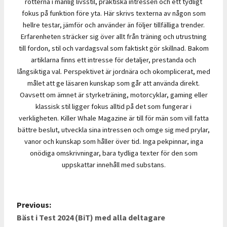
rötterna i manlig livsstil, praktiska intressen och ett tydligt
fokus på funktion före yta. Här skrivs texterna av någon som
hellre testar, jämför och använder än följer tillfälliga trender.
Erfarenheten sträcker sig över allt från träning och utrustning
till fordon, stil och vardagsval som faktiskt gör skillnad. Bakom
artiklarna finns ett intresse för detaljer, prestanda och
långsiktiga val. Perspektivet är jordnära och okomplicerat, med
målet att ge läsaren kunskap som går att använda direkt.
Oavsett om ämnet är styrketräning, motorcyklar, gaming eller
klassisk stil ligger fokus alltid på det som fungerar i
verkligheten. Killer Whale Magazine är till för män som vill fatta
bättre beslut, utveckla sina intressen och omge sig med prylar,
vanor och kunskap som håller över tid. Inga pekpinnar, inga
onödiga omskrivningar, bara tydliga texter för den som
uppskattar innehåll med substans.
Previous:
P
Bäst i Test 2024 (BiT) med alla deltagare