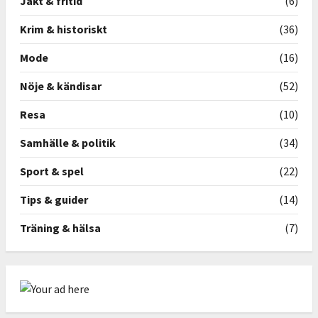
Jakt & fritid
(6)
Krim & historiskt
(36)
Mode
(16)
Nöje & kändisar
(52)
Resa
(10)
Samhälle & politik
(34)
Sport & spel
(22)
Tips & guider
(14)
Träning & hälsa
(7)