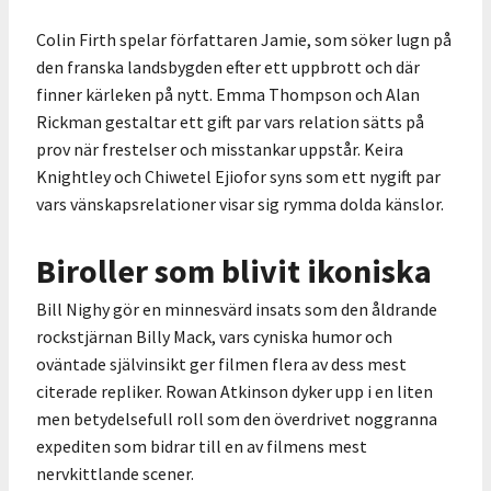
Colin Firth spelar författaren Jamie, som söker lugn på
den franska landsbygden efter ett uppbrott och där
finner kärleken på nytt. Emma Thompson och Alan
Rickman gestaltar ett gift par vars relation sätts på
prov när frestelser och misstankar uppstår. Keira
Knightley och Chiwetel Ejiofor syns som ett nygift par
vars vänskapsrelationer visar sig rymma dolda känslor.
Biroller som blivit ikoniska
Bill Nighy gör en minnesvärd insats som den åldrande
rockstjärnan Billy Mack, vars cyniska humor och
oväntade självinsikt ger filmen flera av dess mest
citerade repliker. Rowan Atkinson dyker upp i en liten
men betydelsefull roll som den överdrivet noggranna
expediten som bidrar till en av filmens mest
nervkittlande scener.