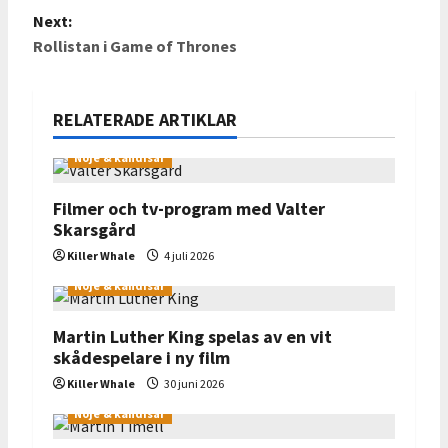
o
Next:
s
Rollistan i Game of Thrones
t
n
RELATERADE ARTIKLAR
a
Nöje & kändisar
v
Filmer och tv-program med Valter
i
Skarsgård
g
Killer Whale
4 juli 2026
Nöje & kändisar
a
t
Martin Luther King spelas av en vit
skådespelare i ny film
i
Killer Whale
30 juni 2026
o
Nöje & kändisar
n