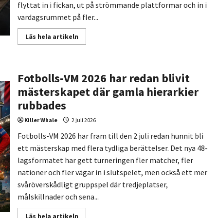
flyttat in i fickan, ut på strömmande plattformar och in i
vardagsrummet på fler...
Read
Läs hela artikeln
more
about
Från
konsol
till
Fotbolls-VM 2026 har redan blivit
mobil:
så
mästerskapet där gamla hierarkier
har
svenska
rubbades
mäns
spelvanor
förändrats
Killer Whale
2 juli 2026
Fotbolls-VM 2026 har fram till den 2 juli redan hunnit bli
ett mästerskap med flera tydliga berättelser. Det nya 48-
lagsformatet har gett turneringen fler matcher, fler
nationer och fler vägar in i slutspelet, men också ett mer
svåröverskådligt gruppspel där tredjeplatser,
målskillnader och sena...
Read
Läs hela artikeln