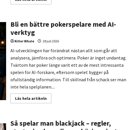
more
about
Hur
BankID
förändrade
Bli en bättre pokerspelare med AI-
registrering
hos
verktyg
onlinecasinon
för
alltid
Killer Whale
28 juli 2026
AI-utvecklingen har förändrat nästan allt som går att
analysera, jämföra och optimera. Poker är inget undantag.
Tvärtom har poker länge varit ett av de mest intressanta
spelen för AI-forskare, eftersom spelet bygger på
ofullständig information. Till skillnad från schack ser man
inte hela spelplanen....
Read
Läs hela artikeln
more
about
Bli
en
bättre
Så spelar man blackjack – regler,
pokerspelare
med