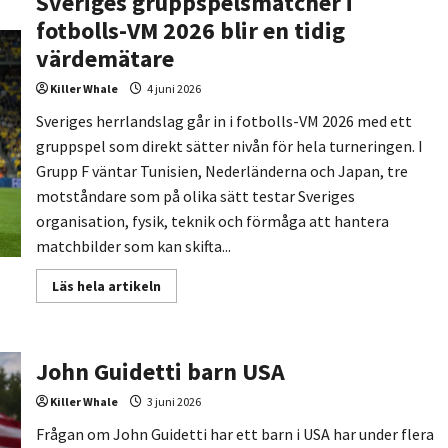
Sveriges gruppspelsmatcher i
aldrig
blir
fotbolls-VM 2026 blir en tidig
tråkiga:
psykologin
värdemätare
bakom
engagemang
Killer Whale
4 juni 2026
Sveriges herrlandslag går in i fotbolls-VM 2026 med ett
gruppspel som direkt sätter nivån för hela turneringen. I
Grupp F väntar Tunisien, Nederländerna och Japan, tre
motståndare som på olika sätt testar Sveriges
organisation, fysik, teknik och förmåga att hantera
matchbilder som kan skifta...
Read
Läs hela artikeln
more
about
Sveriges
gruppspelsmatcher
i
John Guidetti barn USA
fotbolls-
VM
2026
Killer Whale
3 juni 2026
blir
en
Frågan om John Guidetti har ett barn i USA har under flera
tidig