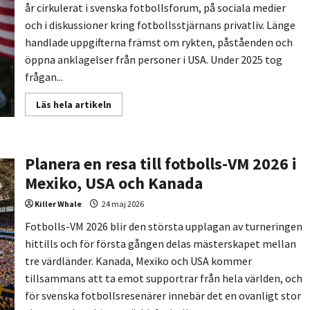
värdemätare
år cirkulerat i svenska fotbollsforum, på sociala medier
och i diskussioner kring fotbollsstjärnans privatliv. Länge
handlade uppgifterna främst om rykten, påståenden och
öppna anklagelser från personer i USA. Under 2025 tog
frågan...
Read
Läs hela artikeln
more
about
John
Guidetti
barn
Planera en resa till fotbolls-VM 2026 i
USA
Mexiko, USA och Kanada
Killer Whale
24 maj 2026
Fotbolls-VM 2026 blir den största upplagan av turneringen
hittills och för första gången delas mästerskapet mellan
tre värdländer. Kanada, Mexiko och USA kommer
tillsammans att ta emot supportrar från hela världen, och
för svenska fotbollsresenärer innebär det en ovanligt stor