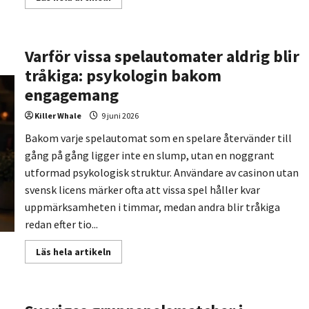
more
about
Fotbolls-
VM
2026
Varför vissa spelautomater aldrig blir
har
redan
tråkiga: psykologin bakom
blivit
mästerskapet
engagemang
där
gamla
hierarkier
Killer Whale
9 juni 2026
rubbades
Bakom varje spelautomat som en spelare återvänder till
gång på gång ligger inte en slump, utan en noggrant
utformad psykologisk struktur. Användare av casinon utan
svensk licens märker ofta att vissa spel håller kvar
uppmärksamheten i timmar, medan andra blir tråkiga
redan efter tio...
Read
Läs hela artikeln
more
about
Varför
vissa
spelautomater