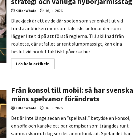
strategi och vanliga nybörjarmisstag
AI-
verktyg
Killer Whale
16 juli 2026
Blackjack är ett av de där spelen som ser enkelt ut vid
första anblicken men som faktiskt belönar den som
lägger lite tid på att förstå reglerna. Till skillnad från
roulette, där utfallet är rent slumpmässigt, kan dina
beslut vid bordet faktiskt påverka hur...
Read
Läs hela artikeln
more
about
Så
spelar
man
Från konsol till mobil: så har svenska
blackjack
–
mäns spelvanor förändrats
regler,
strategi
och
Killer Whale
16 juli 2026
vanliga
nybörjarmisstag
Det är inte länge sedan en ”spelkväll” betydde en konsol,
en soffa och kanske ett par kompisar som trängdes runt
samma skärm. I dag ser det annorlunda ut. Spelandet har