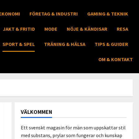
EKONOMI
FÖRETAG & INDUSTRI
GAMING & TEKNIK
JAKT & FRITID
MODE
NÖJE & KÄNDISAR
RESA
SPORT & SPEL
TRÄNING & HÄLSA
TIPS & GUIDER
OM & KONTAKT
VÄLKOMMEN
Ett svenskt magasin för män som uppskattar stil
med substans, prylar som fungerar och kunskap