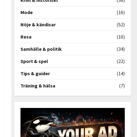
Krim & historiskt
(36)
Mode
(16)
Nöje & kändisar
(52)
Resa
(10)
Samhälle & politik
(34)
Sport & spel
(22)
Tips & guider
(14)
Träning & hälsa
(7)