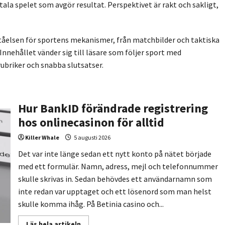
tala spelet som avgör resultat. Perspektivet är rakt och sakligt,
rståelsen för sportens mekanismer, från matchbilder och taktiska
nnehållet vänder sig till läsare som följer sport med
briker och snabba slutsatser.
Hur BankID förändrade registrering
hos onlinecasinon för alltid
Killer Whale
5 augusti 2026
Det var inte länge sedan ett nytt konto på nätet började
med ett formulär. Namn, adress, mejl och telefonnummer
skulle skrivas in. Sedan behövdes ett användarnamn som
inte redan var upptaget och ett lösenord som man helst
skulle komma ihåg. På Betinia casino och...
Read
Läs hela artikeln