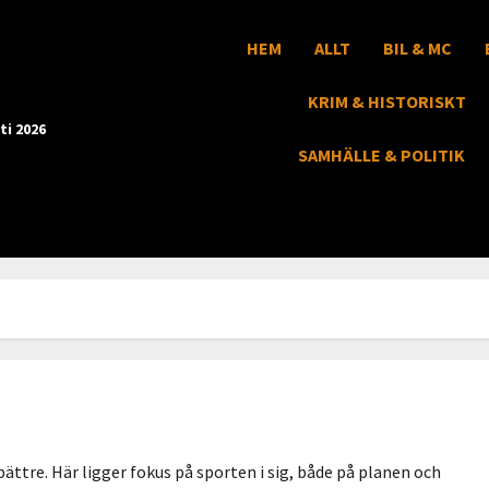
HEM
ALLT
BIL & MC
KRIM & HISTORISKT
ti 2026
SAMHÄLLE & POLITIK
 bättre. Här ligger fokus på sporten i sig, både på planen och