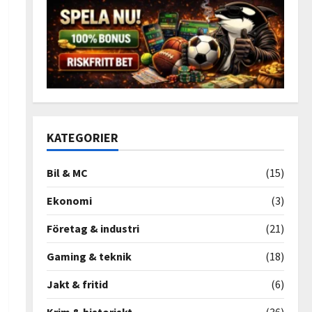
KATEGORIER
Bil & MC
(15)
Ekonomi
(3)
Företag & industri
(21)
Gaming & teknik
(18)
Jakt & fritid
(6)