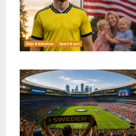
Nöje & kändisar
Sport & spel