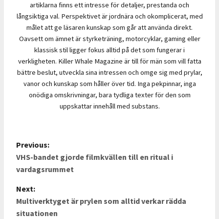
artiklarna finns ett intresse för detaljer, prestanda och
långsiktiga val. Perspektivet är jordnära och okomplicerat, med
målet att ge läsaren kunskap som går att använda direkt.
Oavsett om ämnet är styrketräning, motorcyklar, gaming eller
klassisk stil ligger fokus alltid på det som fungerar i
verkligheten. Killer Whale Magazine är till för män som vill fatta
bättre beslut, utveckla sina intressen och omge sig med prylar,
vanor och kunskap som håller över tid. Inga pekpinnar, inga
onödiga omskrivningar, bara tydliga texter för den som
uppskattar innehåll med substans.
Previous:
P
VHS-bandet gjorde filmkvällen till en ritual i
o
vardagsrummet
s
Next:
Multiverktyget är prylen som alltid verkar rädda
t
situationen