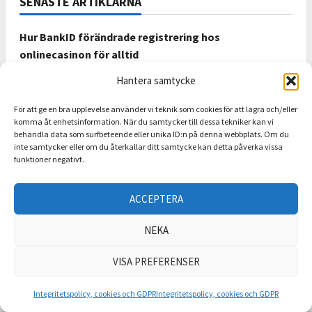
SENASTE ARTIKLARNA
Hur BankID förändrade registrering hos
onlinecasinon för alltid
Hantera samtycke
SVT lägger medvetet ner populära program
El Salvador visar vad som händer när staten slutar
För att ge en bra upplevelse använder vi teknik som cookies för att lagra och/eller
komma åt enhetsinformation. När du samtycker till dessa tekniker kan vi
backa för gängen
behandla data som surfbeteende eller unika ID:n på denna webbplats. Om du
inte samtycker eller om du återkallar ditt samtycke kan detta påverka vissa
Slopat matkrav för alkoholservering en sen men
funktioner negativt.
välkommen frihetsreform
ACCEPTERA
Bli en bättre pokerspelare med AI-verktyg
NEKA
UTVALDA ARTIKLAR
VISA PREFERENSER
Merrill McLeod, Jan Stenbecks fru
Integritetspolicy, cookies och GDPR
Integritetspolicy, cookies och GDPR