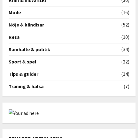
Krim & historiskt
(36)
Mode
(16)
Nöje & kändisar
(52)
Resa
(10)
Samhälle & politik
(34)
Sport & spel
(22)
Tips & guider
(14)
Träning & hälsa
(7)