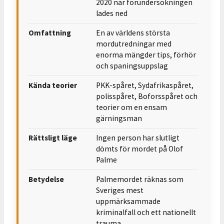
2020 när förundersökningen
lades ned
Omfattning
En av världens största
mordutredningar med
enorma mängder tips, förhör
och spaningsuppslag
Kända teorier
PKK-spåret, Sydafrikaspåret,
polisspåret, Boforsspåret och
teorier om en ensam
gärningsman
Rättsligt läge
Ingen person har slutligt
dömts för mordet på Olof
Palme
Betydelse
Palmemordet räknas som
Sveriges mest
uppmärksammade
kriminalfall och ett nationellt
trauma