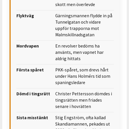
skott men överlevde
Flyktväg
Gärningsmannen flydde in på
Tunnelgatan och vidare
uppför trapporna mot
Malmskillnadsgatan
Mordvapen
En revolver bedöms ha
använts, men vapnet har
aldrig hittats
Första spåret
PKK-spåret, som drevs hårt
under Hans Holmérs tid som
spaningsledare
Dömd i tingsrätt
Christer Pettersson dömdes i
tingsrätten men friades
senare i hovrätten
Sista misstänkt
Stig Engström, ofta kallad
Skandiamannen, pekades ut