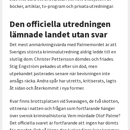
böcker, artiklar, tv-program och privata utredningar.
Den officiella utredningen
lämnade landet utan svar
Det mest anmärkningsvärda med Palmemordet är att
Sveriges största kriminalutredning aldrig ledde till en
slutlig dom. Christer Pettersson dömdes och friades.
Stig Engström pekades ut efter sin död, men
utpekandet justerades senare när bevisningen inte
ansågs räcka. Andra spår har utretts, kritiserats, lagts
åt sidan och återkommit i nya former.
Kvar finns brottsplatsen vid Sveavägen, de två skotten,
vittnena i natten och frågan som fortfarande hänger
över svensk kriminalhistoria. Vem mördade Olof Palme?
Det officiella svaret är fortfarande att ingen har dömts
för mordet. Och så länge den luckan finns kvar kommer