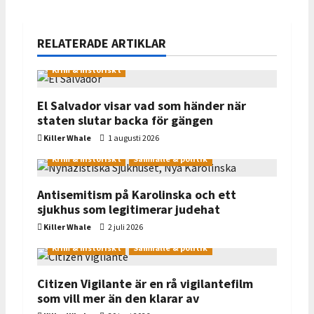
n
a
RELATERADE ARTIKLAR
v
Krim & historiskt
i
g
El Salvador visar vad som händer när
staten slutar backa för gängen
a
Killer Whale
1 augusti 2026
t
Krim & historiskt
Samhälle & politik
i
Antisemitism på Karolinska och ett
o
sjukhus som legitimerar judehat
Killer Whale
2 juli 2026
n
Krim & historiskt
Samhälle & politik
Citizen Vigilante är en rå vigilantefilm
som vill mer än den klarar av