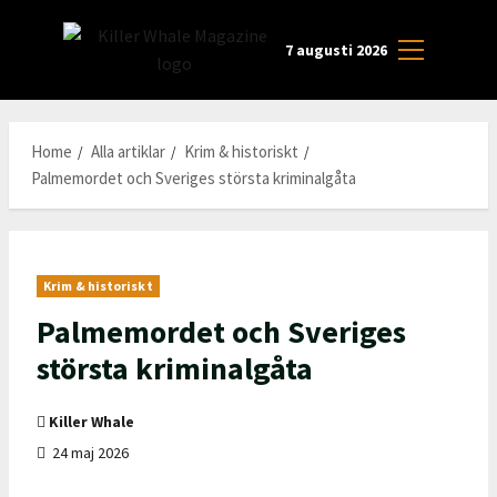
Skip
to
7 augusti 2026
Primary
content
Menu
Home
Alla artiklar
Krim & historiskt
Palmemordet och Sveriges största kriminalgåta
Krim & historiskt
Palmemordet och Sveriges
största kriminalgåta
Killer Whale
24 maj 2026