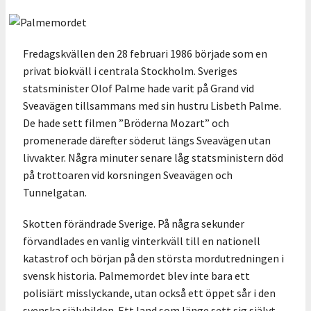
Fredagskvällen den 28 februari 1986 började som en
privat biokväll i centrala Stockholm. Sveriges
statsminister Olof Palme hade varit på Grand vid
Sveavägen tillsammans med sin hustru Lisbeth Palme.
De hade sett filmen ”Bröderna Mozart” och
promenerade därefter söderut längs Sveavägen utan
livvakter. Några minuter senare låg statsministern död
på trottoaren vid korsningen Sveavägen och
Tunnelgatan.
Skotten förändrade Sverige. På några sekunder
förvandlades en vanlig vinterkväll till en nationell
katastrof och början på den största mordutredningen i
svensk historia. Palmemordet blev inte bara ett
polisiärt misslyckande, utan också ett öppet sår i den
svenska självbilden. Ett land som länge sett sig självt