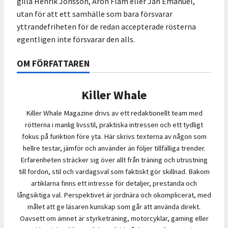
gilla Henrik Jönsson, Aron Flam eller Jan Emanuel,
utan för att ett samhälle som bara försvarar
yttrandefriheten för de redan accepterade rösterna
egentligen inte försvarar den alls.
OM FÖRFATTAREN
Killer Whale
Killer Whale Magazine drivs av ett redaktionellt team med
rötterna i manlig livsstil, praktiska intressen och ett tydligt
fokus på funktion före yta. Här skrivs texterna av någon som
hellre testar, jämför och använder än följer tillfälliga trender.
Erfarenheten sträcker sig över allt från träning och utrustning
till fordon, stil och vardagsval som faktiskt gör skillnad. Bakom
artiklarna finns ett intresse för detaljer, prestanda och
långsiktiga val. Perspektivet är jordnära och okomplicerat, med
målet att ge läsaren kunskap som går att använda direkt.
Oavsett om ämnet är styrketräning, motorcyklar, gaming eller