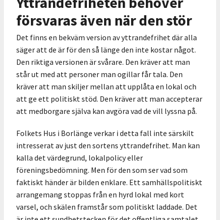
Yttrandefriheten behöver
försvaras även när den stör
Det finns en bekväm version av yttrandefrihet där alla
säger att de är för den så länge den inte kostar något.
Den riktiga versionen är svårare. Den kräver att man
står ut med att personer man ogillar får tala. Den
kräver att man skiljer mellan att upplåta en lokal och
att ge ett politiskt stöd. Den kräver att man accepterar
att medborgare själva kan avgöra vad de vill lyssna på.
Folkets Hus i Borlänge verkar i detta fall inte särskilt
intresserat av just den sortens yttrandefrihet. Man kan
kalla det värdegrund, lokalpolicy eller
föreningsbedömning. Men för den som ser vad som
faktiskt händer är bilden enklare. Ett samhällspolitiskt
arrangemang stoppas från en hyrd lokal med kort
varsel, och skälen framstår som politiskt laddade. Det
är inte ett sundhetstecken för det offentliga samtalet.