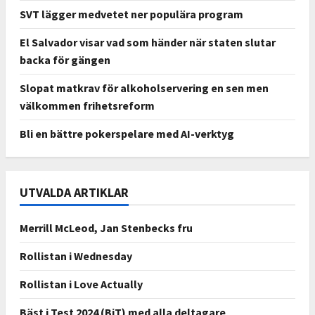
SVT lägger medvetet ner populära program
El Salvador visar vad som händer när staten slutar
backa för gängen
Slopat matkrav för alkoholservering en sen men
välkommen frihetsreform
Bli en bättre pokerspelare med AI-verktyg
UTVALDA ARTIKLAR
Merrill McLeod, Jan Stenbecks fru
Rollistan i Wednesday
Rollistan i Love Actually
Bäst i Test 2024 (BiT) med alla deltagare