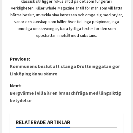
klassisk stil ligger fokus alltid på det som fungerar i
verkligheten. Killer Whale Magazine är till för män som vill fatta
bättre beslut, utveckla sina intressen och omge sig med prylar,
vanor och kunskap som håller över tid. Inga pekpinnar, inga
onödiga omskrivningar, bara tydliga texter för den som
uppskattar innehåll med substans.
Previous:
P
Kommunens beslut att stänga Drottninggatan gör
o
Linköping ännu sämre
s
Next:
Bergvärme i villa är en branschfråga med långsiktig
t
betydelse
n
a
RELATERADE ARTIKLAR
v