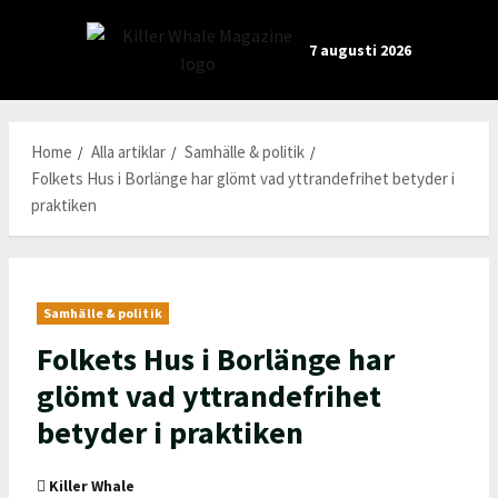
Skip
to
7 augusti 2026
content
Home
Alla artiklar
Samhälle & politik
Folkets Hus i Borlänge har glömt vad yttrandefrihet betyder i
praktiken
Samhälle & politik
Folkets Hus i Borlänge har
glömt vad yttrandefrihet
betyder i praktiken
Killer Whale