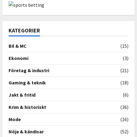
KATEGORIER
Bil & MC
(15)
Ekonomi
(3)
Företag & industri
(21)
Gaming & teknik
(18)
Jakt & fritid
(6)
Krim & historiskt
(36)
Mode
(16)
Nöje & kändisar
(52)