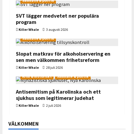
Samhälle & politik
i
g
SVT lägger medvetet ner populära
program
a
Killer Whale
3 augusti 2026
t
Samhälle & politik
i
Slopat matkrav för alkoholservering en
o
sen men välkommen frihetsreform
Killer Whale
28 juli 2026
n
Krim & historiskt
Samhälle & politik
Antisemitism på Karolinska och ett
sjukhus som legitimerar judehat
Killer Whale
2 juli 2026
VÄLKOMMEN