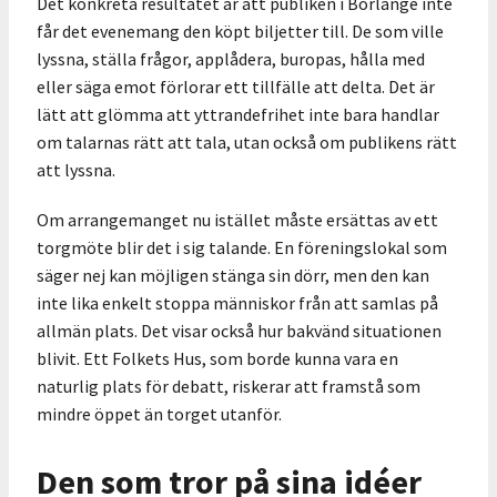
Det konkreta resultatet är att publiken i Borlänge inte
får det evenemang den köpt biljetter till. De som ville
lyssna, ställa frågor, applådera, buropas, hålla med
eller säga emot förlorar ett tillfälle att delta. Det är
lätt att glömma att yttrandefrihet inte bara handlar
om talarnas rätt att tala, utan också om publikens rätt
att lyssna.
Om arrangemanget nu istället måste ersättas av ett
torgmöte blir det i sig talande. En föreningslokal som
säger nej kan möjligen stänga sin dörr, men den kan
inte lika enkelt stoppa människor från att samlas på
allmän plats. Det visar också hur bakvänd situationen
blivit. Ett Folkets Hus, som borde kunna vara en
naturlig plats för debatt, riskerar att framstå som
mindre öppet än torget utanför.
Den som tror på sina idéer